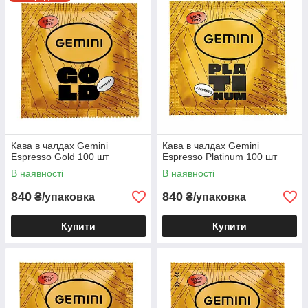
Gemini. Замовлення доступне в роздріб та оптом.
Кава в чалдах Gemini
Кава в чалдах Gemini
Espresso Gold 100 шт
Espresso Platinum 100 шт
В наявності
В наявності
840
840
₴/упаковка
₴/упаковка
Купити
Купити
Свіжі партії на складі
Відправка 1-2 дні
Гнучкі варіанти оплати