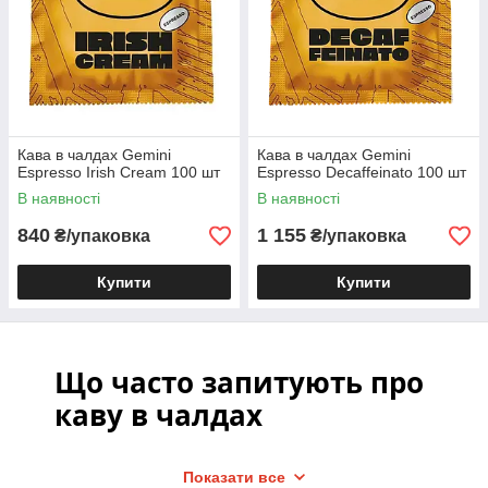
Кава в чалдах Gemini
Кава в чалдах Gemini
Espresso Irish Cream 100 шт
Espresso Decaffeinato 100 шт
В наявності
В наявності
840
1 155
₴/упаковка
₴/упаковка
Купити
Купити
В інтернет-магазині «System coffee service» ми
допомагаємо підібрати каву в чалдах для
кавомашини та інші кавові рішення під різні
Що часто запитують про
задачі — від офісу чи дому до невеликого кафе.
каву в чалдах
Покупці цінують, що ми працюємо
безпосередньо з виробниками і тримаємо каву в
наявності, тому не доводиться довго чекати
Що таке кава в чалдах?
поставки. А для Харківської та Полтавської
Показати все