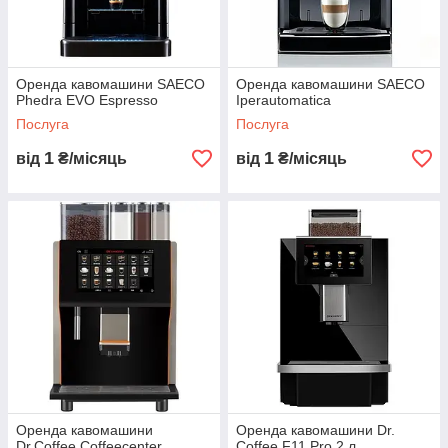
Оренда кавомашини SAECO
Оренда кавомашини SAECO
Phedra EVO Espresso
Iperautomatica
Послуга
Послуга
1
1
від
₴/місяць
від
₴/місяць
Типи обладнання та
умови оренди
Оренда кавомашини
Оренда кавомашини Dr.
Dr.Coffee Coffeecenter
Coffee F11 Pro 2 л