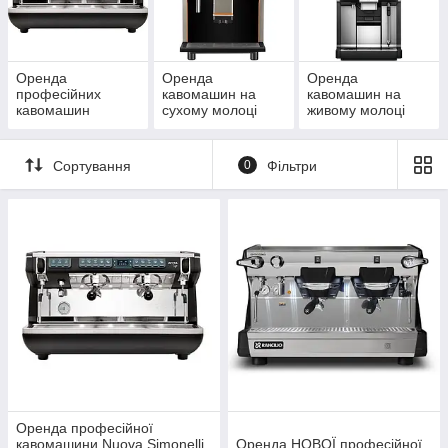
Обирайте підходящий формат – від безкоштовної
оренди до розширених платних рішень.
Оренда
Оренда
Оренда
професійних
кавомашин на
кавомашин на
кавомашин
сухому молоці
живому молоці
Сортування
0
Фільтри
Різні формати
прокату постових машин
Безкоштовна доставка
Оренда професійної
кавомашини Nuova Simonelli
Оренда НОВОЇ професійної
постійним клієнтам