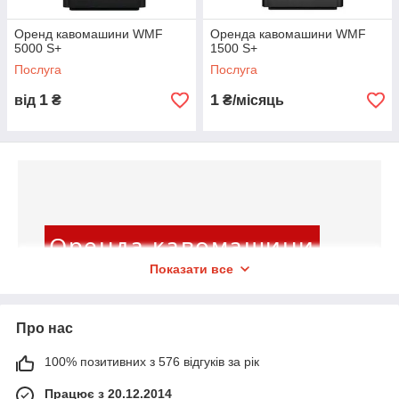
Оренд кавомашини WMF
Оренда кавомашини WMF
5000 S+
1500 S+
Послуга
Послуга
1
1
від
₴
₴/місяць
Оренда кавомашини
Показати все
для бізнесу зі встановленням та
сервісом! Підберіть відповідну модель
Про нас
у System coffee service та користуйтеся
100% позитивних з 576 відгуків за рік
без великих витрат на покупку
Оренда зручна тим, що ви можете оновлювати
техніки.
Працює з 20.12.2014
обладнання з ростом бізнесу і не залежати від