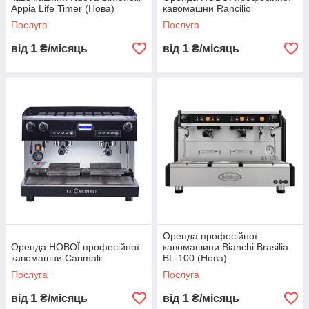
Appia Life Timer (Нова)
кавомашни Rancilio
Безкоштовне
Послуга
Послуга
сервісне обслуговування
1
1
від
₴/місяць
від
₴/місяць
Оренда професійної
Оренда НОВОЇ професійної
кавомашини Bianchi Brasilia
кавомашни Carimali
BL-100 (Нова)
Послуга
Послуга
1
1
від
₴/місяць
від
₴/місяць