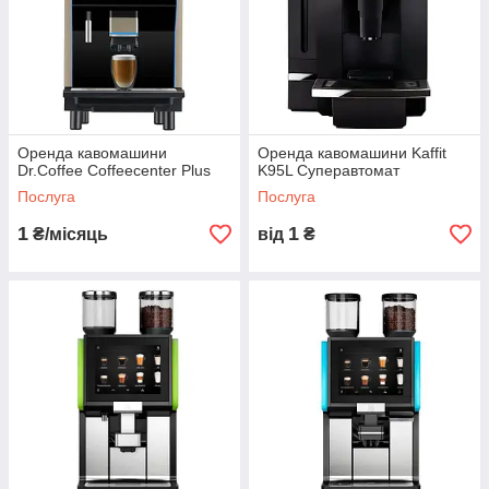
Оренда кавомашини для офісу або торгової точки
доступна для Харківської та Полтавської області.
Можна вибрати безкоштовну оренду
кавомашини – достатньо закуповувати продукцію
в потрібному об’ємі. Платна оренда – в
середньому 500-2000 грн на місяць, а точну
вартість підкажуть менеджери.
Оренда кавомашини
Оренда кавомашини Kaffit
Dr.Coffee Coffeecenter Plus
K95L Суперавтомат
Послуга
Послуга
1
1
₴/місяць
від
₴
Підмінний фонд
кавомашин на період
ремонту!