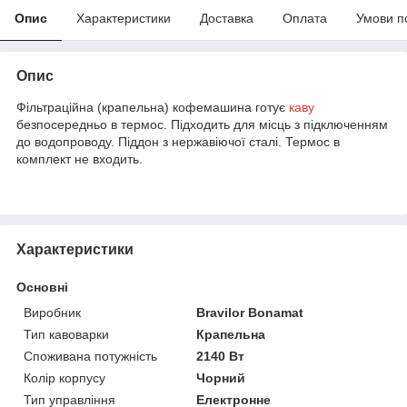
Опис
Характеристики
Доставка
Оплата
Умови п
Опис
Фільтраційна (крапельна) кофемашина готує
каву
безпосередньо в термос. Підходить для місць з підключенням
до водопроводу. Піддон з нержавіючої сталі. Термос в
комплект не входить.
Характеристики
Основні
Виробник
Bravilor Bonamat
Тип кавоварки
Крапельна
Споживана потужність
2140 Вт
Колір корпусу
Чорний
Тип управління
Електронне