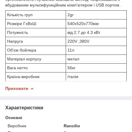
вбудованим мультифункційним комп'ютером і USB портом .
Кількість груп
2gr
Розміри ГхВхШ
540х520х770мм
Потужність
від 2.7 до 4.3 кВт
Напруга
220V ,380V
Об'єм бойлера
11л
Матеріал корпусу
метал
Вага нетто
56кг
Країна-виробник
Італія
Приховати
Характеристики
Основні
Виробник
Rancilio