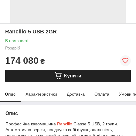
Rancilio 5 USB 2GR
В наявності
Роздріб
174 080
₴
Купити
Опис
Характеристики
Доставка
Оплата
Умови п
Опис
Професійна кавомашина
Rancilio
Classe 5 USB, 2 групи.
Автоматична версія, поєднує в собі функціональність,
ергономічність і сучасний зовнішній вигляд. Кофемашина з