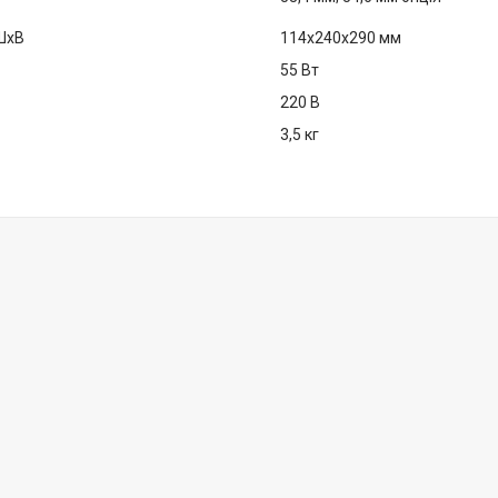
ШхВ
114x240x290 мм
55 Вт
220 В
3,5 кг