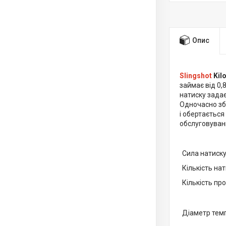
Опис
Slingshot
Kil
займає від 0,
натиску задає
Одночасно збе
і обертається
обслуговуван
Сила натиск
Кількість нат
Кількість про
Діаметр тем