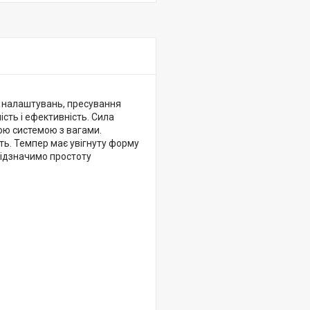
д налаштувань, пресування
ність і ефективність. Сила
ою системою з вагами.
ість. Темпер має увігнуту форму
відзначимо простоту