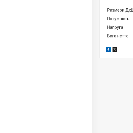
Размери Дх
Потужність
Напруга
Вага нетто