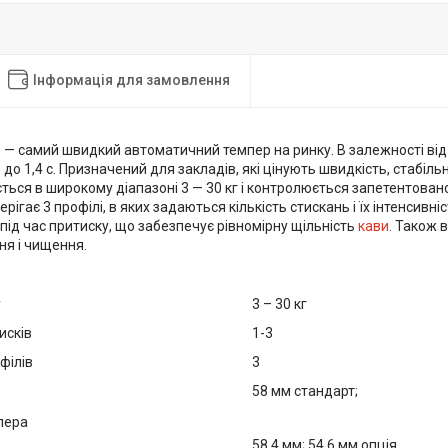
Інформація для замовлення
o
— самий швидкий автоматичний темпер на ринку. В залежності ві
8 до 1,4 с. Призначений для закладів, які цінують швидкість, стабіль
ться в широкому діапазоні 3 — 30 кг і контролюється запетентован
рігає 3 профілі, в яких задаються кількість стискань і їх інтенсивн
 під час притиску, що забезпечує рівномірну щільність
кави
. Також 
ня і чищення.
у
3 – 30 кг
исків
1-3
філів
3
58 мм стандарт;
пера
58,4 мм; 54,6 мм опція