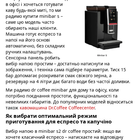
в офісі і хочеться готувати
каву будь-якої миті, то ми
радимо купити minibar s –
саме цю модель часто
обирають наші клієнти.
Машина готує еспресо та
напої на його основі
автоматично, без складних
ручних налаштувань.
Сенсорна панель робить
вибір напою простим – достатньо натиснути на
зображення, і техніка сама підбере параметри. Тиск 15
бар допомагає розкривати смак свіжого зерна, а
резервуар на 4 літри дає багато води без частої доливки.
Ми радимо dr coffee minibar для дому та офісу, коли
потрібно поєднання простоти, функціональності та
невеликих габаритів. До популярних моделей відноситься
також
кавомашина Dr.Coffee Coffeecenter
.
Як вибрати оптимальний режим
приготування для еспресо та капучіно
Вибір напою в minibar s2 dr coffee простий: якщо ви
хочете класичний еспресо – натискаєте на відповідну