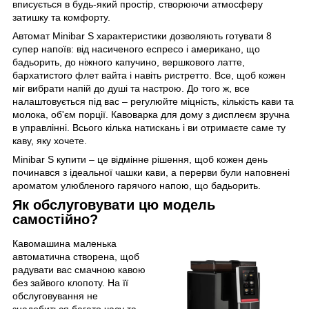
вписується в будь-який простір, створюючи атмосферу
затишку та комфорту.
Автомат Minibar S характеристики дозволяють готувати 8
супер напоїв: від насиченого еспресо і американо, що
бадьорить, до ніжного капучино, вершкового латте,
бархатистого флет вайта і навіть ристретто. Все, щоб кожен
міг вибрати напій до душі та настрою. До того ж, все
налаштовується під вас – регулюйте міцність, кількість кави та
молока, об'єм порції. Кавоварка для дому з дисплеєм зручна
в управлінні. Всього кілька натискань і ви отримаєте саме ту
каву, яку хочете.
Minibar S купити – це відмінне рішення, щоб кожен день
починався з ідеальної чашки кави, а перерви були наповнені
ароматом улюбленого гарячого напою, що бадьорить.
Як обслуговувати цю модель
самостійно?
Кавомашина маленька
автоматична створена, щоб
радувати вас смачною кавою
без зайвого клопоту. На її
обслуговування не