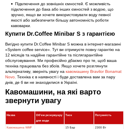
Підключення до зовнішніх ємностей. Є можливість
підключення до бака або інших ємностей з водою, що
зручно, якщо ви хочете використовувати воду певної
якості або забезпечити більшу автономність роботи
кавоварки.
Купити Dr.Coffee Minibar S з гарантією
Вигідно купити Dr.Coffee Minibar S можна в інтернет-магазині
«System coffee service». Тут ви отримуєте повну гарантію на
12 місяців та надійне гарантійне та післягарантійне
обслуговування. Ми професійно дбаємо про те, щоб ваша
техніка працювала без збоїв. Якщо хочете розглянути
альтернативу, зверніть увагу на
кавомашину Bravilor Bonamat
Novo
. Техніка є в наявності і буде доставлена вам за пару
днів, де б ви не знаходилися в Україні.
Кавомашини, на які варто
звернути увагу
Назва
Об’єм резервуару
Тиск
Потужність
для води
Кавомашина WMF
15 Бар
2300 Вт