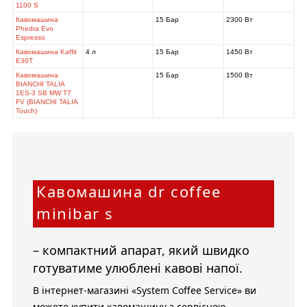
1100 S
Кавомашина
15 Бар
2300 Вт
Phedra Evo
Espresso
Кавомашина Kaffit
4 л
15 Бар
1450 Вт
E30T
Кавомашина
15 Бар
1500 Вт
BIANCHI TALIA
1ES-3 SB MW T7
FV (BIANCHI TALIA
Touch)
Кавомашина dr coffee
minibar s
– компактний апарат, який швидко
готуватиме улюблені кавові напої.
В інтернет-магазині «System Coffee Service» ви
можете купити кавомашину з сервісною