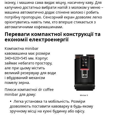
іконку, і машина сама видає міцну, насичену каву. Для
капучино достатньо вибрати напій з молоком у меню –
машина автоматично додає спінене молоко і робить
потрібну пропорцію. Сенсорний екран дозволяє легко
орієнтуватись навіть тим, хто вперше стикається з
автоматичними кофемашинами.
Переваги компактної конструкції та
економії електроенергії
Компактна minibar
кавомашина має розміри
340×620×545 мм. Корпус
займає небагато простору,
але при цьому містить
великий резервуар для води
і вбудований механізм
помелу зерна.
Плюси компактної dr coffee
minibar для дому:
Легка установка та мобільність. Розміри
дозволяють поставити кавоварку в будь-якому
зручному місці на кухні будинку або офісу.