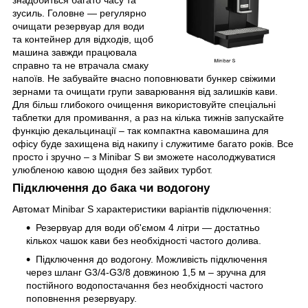
знадобиться багато часу та
зусиль. Головне — регулярно
очищати резервуар для води
та контейнер для відходів, щоб
машина завжди працювала
справно та не втрачала смаку
напоїв. Не забувайте вчасно поповнювати бункер свіжими
зернами та очищати групи заварювання від залишків кави.
Для більш глибокого очищення використовуйте спеціальні
таблетки для промивання, а раз на кілька тижнів запускайте
функцію декальцинації – так компактна кавомашина для
офісу буде захищена від накипу і служитиме багато років. Все
просто і зручно – з Minibar S ви зможете насолоджуватися
улюбленою кавою щодня без зайвих турбот.
Підключення до бака чи водогону
Автомат Minibar S характеристики варіантів підключення:
Резервуар для води об'ємом 4 літри — достатньо
кількох чашок кави без необхідності частого долива.
Підключення до водогону. Можливість підключення
через шланг G3/4-G3/8 довжиною 1,5 м – зручна для
постійного водопостачання без необхідності частого
поповнення резервуару.