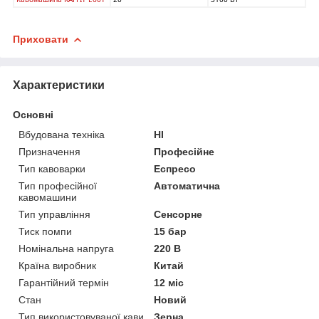
Приховати
Характеристики
Основні
Вбудована техніка
НІ
Призначення
Професійне
Тип кавоварки
Еспресо
Тип професійної
Автоматична
кавомашини
Тип управління
Сенсорне
Тиск помпи
15 бар
Номінальна напруга
220 В
Країна виробник
Китай
Гарантійний термін
12 міс
Стан
Новий
Тип використовуваної кави
Зерна