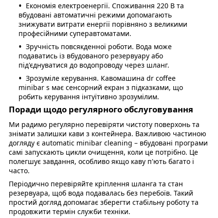
Економія електроенергії. Споживання 220 В та
вбудовані автоматичні режими допомагають
знижувати витрати енергії порівняно з великими
професійними суперавтоматами.
Зручність повсякденної роботи. Вода може
подаватись із вбудованого резервуару або
під'єднуватися до водопроводу через шланг.
Зрозуміле керування. Кавомашина dr coffee
minibar s має сенсорний екран з підказками, що
робить керування інтуїтивно зрозумілим.
Поради щодо регулярного обслуговування
Ми радимо регулярно перевіряти чистоту поверхонь та
знімати залишки кави з контейнера. Важливою частиною
догляду є automatic minibar cleaning – вбудовані програми
самі запускають цикли очищення, коли це потрібно. Це
полегшує завдання, особливо якщо каву п'ють багато і
часто.
Періодично перевіряйте кріплення шланга та стан
резервуара, щоб вода подавалась без перебоїв. Такий
простий догляд допомагає зберегти стабільну роботу та
продовжити термін служби техніки.