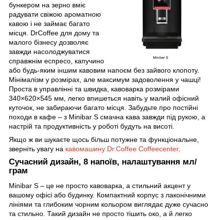
бункером на зерно вміє
радувати свіжою ароматною
кавою і не займає багато
місця. DrCoffee для дому та
малого бізнесу дозволяє
завжди насолоджуватися
справжнім еспресо, капучино
або будь-яким іншим кавовим напоєм без зайвого клопоту.
Мінімалізм у розмірах, але максимум задоволення у чашці!
Проста в управлінні та швидка, кавоварка розмірами
340×620×545 мм, легко впишеться навіть у малий офісний
куточок, не забираючи багато місця. Забудьте про постійні
походи в кафе – з Minibar S смачна кава завжди під рукою, а
настрій та продуктивність у роботі будуть на висоті.
Якщо ж ви шукаєте щось більш потужне та функціональне,
зверніть увагу на
кавомашину Dr.Coffee Coffeecenter
.
Сучасний дизайн, 8 напоїв, налаштування мл/
грам
Minibar S – це не просто кавоварка, а стильний акцент у
вашому офісі або будинку. Компактний корпус з лаконічними
лініями та глибоким чорним кольором виглядає дуже сучасно
та стильно. Такий дизайн не просто тішить око, а й легко