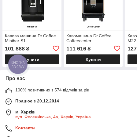
Кавова машина Dr.Coffee
Кавомашина Dr.Coffee
Каво
Minibar S1
Coffeecenter
M22 
101 888
111 616
127
₴
₴
Купити
Купити
КНОПКА
ЗВ'ЯЗКУ
Про нас
100% позитивних з 574 відгуків за рік
Працює з 20.12.2014
м. Харків
вул. Фесенківська, 4а, Харків, Україна
Контакти