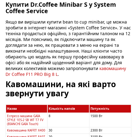
Купити Dr.Coffee Minibar S у System
Coffee Service
Якщо ви вирішили купити bean to cup minibar, це можна
зробити в інтернет-магазині «System Coffee Service». У нас
техніка продається офіційно, з гарантійним талоном на 12
місяців. Ми пояснимо, як підключити машину та як
доглядати за нею, як працювати з меню на екрані та
виконати необхідні налаштування. Наші клієнти часто
обирають цю модель як першу професійну кавоварку в
офісі або як надійний щоденний варіант для дому. Для
великих колективів можемо запропонувати
кавомашину
Dr Coffee F11 PRO Big 8 L
.
Кавомашини, на які варто
звернути увагу
Назва
Кількість напоїв
Потужність
Еспресо машина GAIA
8
1500 Вт
STYLE 1ES-2 SB WT T7 FV
(BIANCHI GAIA Touch)
Кавомашина KAFFIT X400
30
2300 Вт
Кавомашина KAFFIT E60T
20
3100 Вт