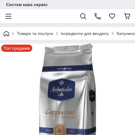
Систем кава сервіс
Товари та послуги
Інгредієнти для вендінгу
Капучино
Топ продажів