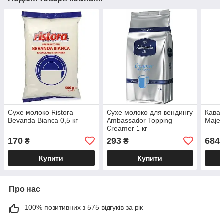
Сухе молоко Ristora
Сухе молоко для вендингу
Кава
Bevanda Bianca 0,5 кг
Ambassador Topping
Majes
Creamer 1 кг
170
293
684
₴
₴
Купити
Купити
Про нас
100% позитивних з 575 відгуків за рік