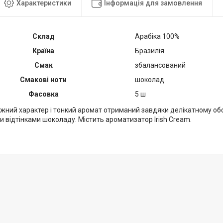
Характеристики
Інформація для замовлення
Склад
Арабіка 100%
Країна
Бразилія
Смак
збалансований
Смакові ноти
шоколад
Фасовка
5 ш
іжний характер і тонкий аромат отриманий завдяки делікатному о
и відтінками шоколаду. Містить ароматизатор Irish Cream.