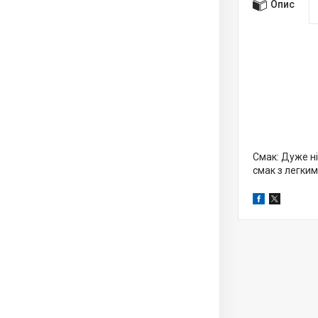
Опис
Смак: Дуже н
смак з легким