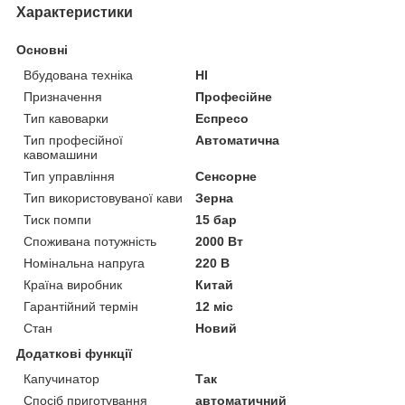
Характеристики
Основні
Вбудована техніка
НІ
Призначення
Професійне
Тип кавоварки
Еспресо
Тип професійної
Автоматична
кавомашини
Тип управління
Сенсорне
Тип використовуваної кави
Зерна
Тиск помпи
15 бар
Споживана потужність
2000 Вт
Номінальна напруга
220 В
Країна виробник
Китай
Гарантійний термін
12 міс
Стан
Новий
Додаткові функції
Капучинатор
Так
Спосіб приготування
автоматичний