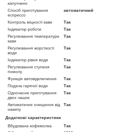
капуччино
Спосіб приготування
автоматичний
еспрессо
Контроль міцності кави
Так
Індикатор роботи
Так
Регулювання температури
Так
кави
Регулювання жорсткості
Так
води
Індикатор рівня води
Так
Регулювання ступеня
Так
помолу
Функція автовідключення
Так
Подача гарячої води
Так
Одночасне приготування
Так
двох чашок
Автоматичне очищення від
Так
накипу
Додаткові характеристики
Вбудована кофемолка
Так