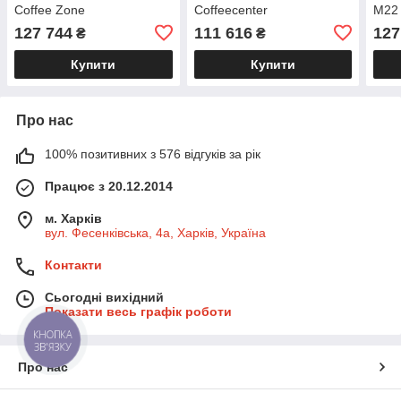
Coffee Zone
Coffeecenter
M22 
127 744
111 616
127
₴
₴
Купити
Купити
Про нас
100% позитивних з 576 відгуків за рік
Працює з 20.12.2014
м. Харків
вул. Фесенківська, 4а, Харків, Україна
Контакти
Сьогодні вихідний
Показати весь графік роботи
КНОПКА
ЗВ'ЯЗКУ
Про нас