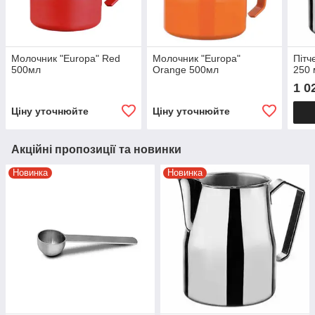
Молочник "Europa" Red
Молочник "Europa"
Піт
500мл
Orange 500мл
250 
1 0
Ціну уточнюйте
Ціну уточнюйте
Акційні пропозиції та новинки
Новинка
Новинка