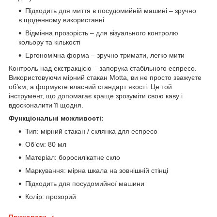
Підходить для миття в посудомийній машині – зручно
в щоденному використанні
Відмінна прозорість – для візуального контролю
кольору та кількості
Ергономічна форма – зручно тримати, легко мити
Контроль над екстракцією – запорука стабільного еспресо.
Використовуючи мірний стакан Motta, ви не просто зважуєте
обʼєм, а формуєте власний стандарт якості. Це той
інструмент, що допомагає краще зрозуміти свою каву і
вдосконалити її щодня.
Функціональні можливості:
Тип: мірний стакан / склянка для еспресо
Обʼєм: 80 мл
Матеріал: боросилікатне скло
Маркування: мірна шкала на зовнішній стінці
Підходить для посудомийної машини
Колір: прозорий
Приховати