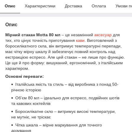
Опис
Характеристики
Доставка
Оплата
Умови п
Опис
Мірний стакан Motta 80 мл
– це незамінний
аксесуар
для
тих, хто цінує точність приготування
кави
. Виготовлений з
боросилікатного скла, він витримує температурні перепади,
має чітку мірну шкалу й забезпечує повний контроль над
екстракцією еспресо. Але цей стакан – не лише про функцію.
Це ще й про форму: вишуканий, ергономічний, з італійським
характером.
Основні переваги:
Італійська якість та стиль – від виробника з понад 50-
річною історією
Обʼєм 80 мл – ідеально для еспресо, подвійних шотів
та кавових коктейлів
Боросилікатне скло – витримує високі температури,
не мутніє, не тріскає
Чітка шкала – мірне маркування для точного
дозування