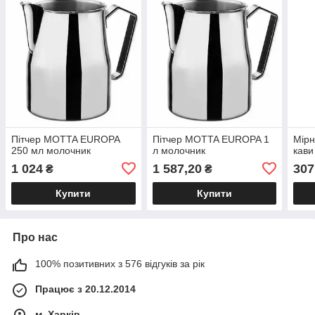
Пітчер MOTTA EUROPA
Пітчер MOTTA EUROPA 1
Мір
250 мл молочник
л молочник
кави
1 024
1 587,20
307
₴
₴
Купити
Купити
Про нас
100% позитивних з 576 відгуків за рік
Працює з 20.12.2014
м. Харків