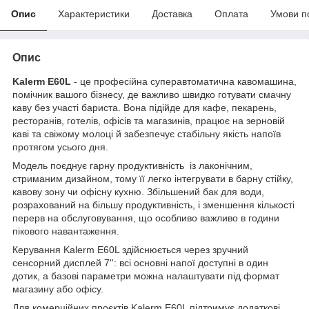
Опис
Характеристики
Доставка
Оплата
Умови п
Опис
Kalerm E60L
- це професійна суперавтоматична кавомашина,
помічник вашого бізнесу, де важливо швидко готувати смачну
каву без участі бариста. Вона підійде для кафе, пекарень,
ресторанів, готелів, офісів та магазинів, працює на зерновій
каві та свіжому молоці й забезпечує стабільну якість напоїв
протягом усього дня.
Модель поєднує гарну продуктивність із лаконічним,
стриманим дизайном, тому її легко інтегрувати в барну стійку,
кавову зону чи офісну кухню. Збільшений бак для води,
розрахований на більшу продуктивність, і зменшення кількості
перерв на обслуговування, що особливо важливо в години
пікового навантаження.
Керування Kalerm E60L здійснюється через зручний
сенсорний дисплей 7'': всі основні напої доступні в один
дотик, а базові параметри можна налаштувати під формат
магазину або офісу.
Для комерційних проєктів Kalerm E60L підтримує додаткові