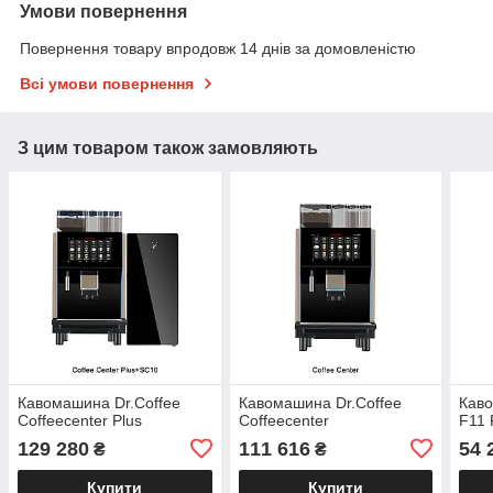
Умови повернення
Повернення товару впродовж 14 днів за домовленістю
Всі умови повернення
З цим товаром також замовляють
Кавомашина Dr.Coffee
Кавомашина Dr.Coffee
Каво
Coffeecenter Plus
Coffeecenter
F11 
129 280
111 616
54 
₴
₴
Купити
Купити