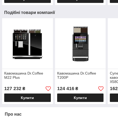
Подібні товари компанії
Кавомашина Dr.Coffee
Кавомашина Dr.Coffee
Суп
M22 Plus
T200P
кав
X58
127 232
124 416
162
₴
₴
Купити
Купити
Про нас