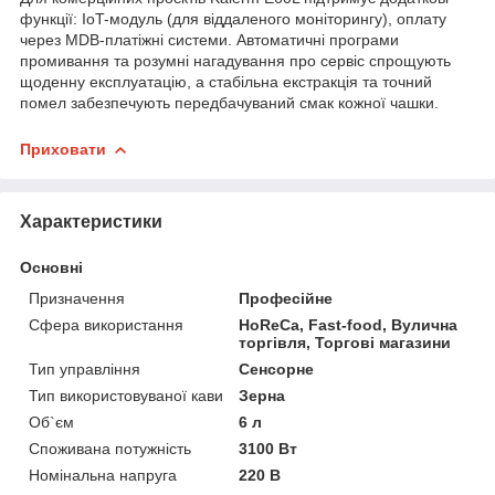
функції: IoT-модуль (для віддаленого моніторингу), оплату
через MDB-платіжні системи. Автоматичні програми
промивання та розумні нагадування про сервіс спрощують
щоденну експлуатацію, а стабільна екстракція та точний
помел забезпечують передбачуваний смак кожної чашки.
Приховати
Характеристики
Основні
Призначення
Професійне
Сфера використання
HoReCa, Fast-food, Вулична
торгівля, Торгові магазини
Тип управління
Сенсорне
Тип використовуваної кави
Зерна
Об`єм
6 л
Споживана потужність
3100 Вт
Номінальна напруга
220 В