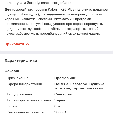
налаштувати його під власні вподобання.
Для комерційних проєктів Kalerm K95 Plus підтримує додаткові
функції: IoT-модуль (для віддаленого моніторингу), оплату
через MDB-платіжні системи. Автоматичні програми
промивання та розумні нагадування про сервіс спрощують
щоденну експлуатацію, а стабільна екстракція та точний
помел забезпечують передбачуваний смак кожної чашки.
Приховати
Характеристики
Основні
Призначення
Професійне
Сфера використання
HoReCa, Fast-food, Вулична
торгівля, Торгові магазини
Тип управління
Сенсорне
Тип використовуваної кави
Зерна
Об`єм
6 л
Споживана потужність
3000 Вт