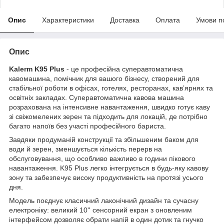
Опис
Характеристики
Доставка
Оплата
Умови п
Опис
Kalerm K95 Plus
- це професійна суперавтоматична
кавомашина, помічник для вашого бізнесу, створений для
стабільної роботи в офісах, готелях, ресторанах, кавʼярнях та
освітніх закладах. Суперавтоматична кавова машина
розрахована на інтенсивне навантаження, швидко готує каву
зі свіжомелених зерен та підходить для локацій, де потрібно
багато напоїв без участі професійного бариста.
Завдяки продуманій конструкції та збільшеним баком для
води й зерен, зменшується кількість перерв на
обслуговування, що особливо важливо в години пікового
навантаження. K95 Plus легко інтегрується в будь-яку кавову
зону та забезпечує високу продуктивність на протязі усього
дня.
Модель поєднує класичний лаконічний дизайн та сучасну
електроніку: великий 10'' сенсорний екран з оновленим
інтерфейсом дозволяє обрати напій в один дотик та гнучко