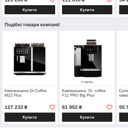
Купити
Купити
Подібні товари компанії
Кавомашина Dr.Coffee
Кавомашина, Dr. coffee
Суп
M22 Plus
F11 PRO Big Plus
каво
127 232
61 952
55 
₴
₴
Купити
Купити