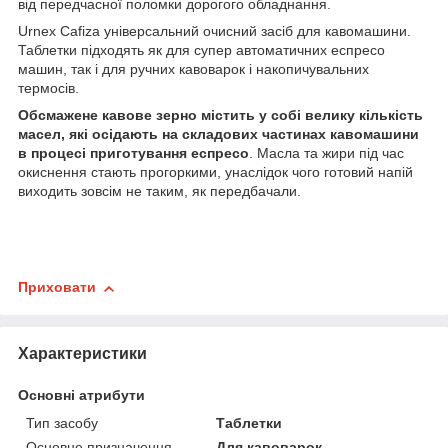
від передчасної поломки дорогого обладнання.
Urnex Cafiza універсальний очисний засіб для кавомашини.
Таблетки підходять як для супер автоматичних еспресо
машин, так і для ручних кавоварок і накопичувальних
термосів.
Обсмажене кавове зерно містить у собі велику кількість
масел, які осідають на складових частинах кавомашини
в процесі приготування еспресо
. Масла та жири під час
окиснення стають прогоркими, унаслідок чого готовий напій
виходить зовсім не таким, як передбачали.
Приховати
Характеристики
Основні атрибути
Тип засобу
Таблетки
Основне призначення
Для кавоварок