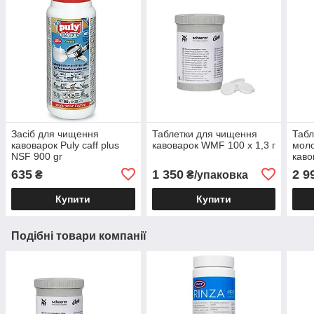
Засіб для чищення
Таблетки для чищення
Табл
кавоварок Puly caff plus
кавоварок WMF 100 x 1,3 г
моло
NSF 900 gr
каво
635
1 350
2 9
₴
₴/упаковка
Купити
Купити
Подібні товари компанії