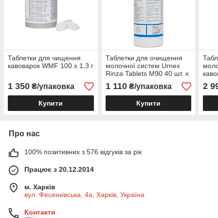
Таблетки для чищення
Таблетки для очищення
Табл
кавоварок WMF 100 x 1,3 г
молочної систем Urnex
моло
Rinza Tablets M90 40 шт. х
каво
10 г.
1 350
1 110
2 9
₴/упаковка
₴/упаковка
Купити
Купити
Про нас
100% позитивних з 576 відгуків за рік
Працює з 20.12.2014
м. Харків
вул. Фесенківська, 4а, Харків, Україна
Контакти