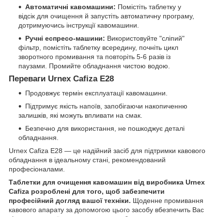
Автоматичні кавомашини:
Помістіть таблетку у
відсік для очищення й запустіть автоматичну програму,
дотримуючись інструкції кавомашини.
Ручні еспресо-машини:
Використовуйте "сліпий"
фільтр, помістіть таблетку всередину, почніть цикл
зворотного промивання та повторіть 5-6 разів із
паузами. Промийте обладнання чистою водою.
Переваги Urnex Cafiza E28
Продовжує термін експлуатації кавомашини.
Підтримує якість напоїв, запобігаючи накопиченню
залишків, які можуть впливати на смак.
Безпечно для використання, не пошкоджує деталі
обладнання.
Urnex Cafiza E28 — це надійний засіб для підтримки кавового
обладнання в ідеальному стані, рекомендований
професіоналами.
Таблетки для очищення кавомашин від виробника Urnex
Cafiza розроблені для того, щоб забезпечити
професійний догляд вашої техніки.
Щоденне промивання
кавового апарату за допомогою цього засобу вбезпечить Вас