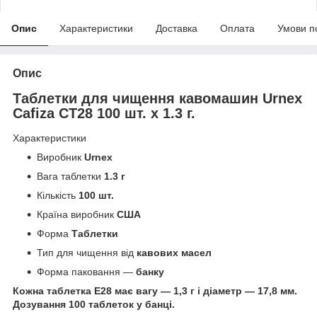
Опис
Характеристики
Доставка
Оплата
Умови п
Опис
Таблетки для чищення кавомашин Urnex
Cafiza CT28 100 шт. х 1.3 г.
Характеристики
Виробник
Urnex
Вага таблетки
1.3 г
Кількість
100 шт.
Країна виробник
США
Форма
Таблетки
Тип для чищення від
кавових масел
Форма паковання —
банку
Кожна таблетка Е28 має вагу — 1,3 г і діаметр — 17,8 мм.
Дозування 100 таблеток у банці.