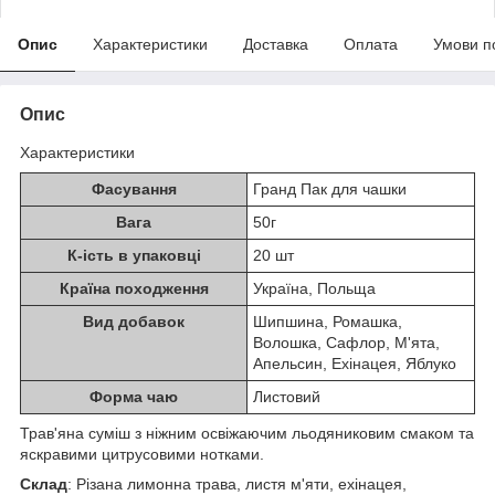
Опис
Характеристики
Доставка
Оплата
Умови п
Опис
Характеристики
Фасування
Гранд Пак для чашки
Вага
50г
К-ість в упаковці
20 шт
Країна походження
Україна, Польща
Вид добавок
Шипшина, Ромашка,
Волошка, Сафлор, М'ята,
Апельсин, Ехінацея, Яблуко
Форма чаю
Листовий
Трав'яна суміш з ніжним освіжаючим льодяниковим смаком та
яскравими цитрусовими нотками.
Склад
: Різана лимонна трава, листя м'яти, ехінацея,