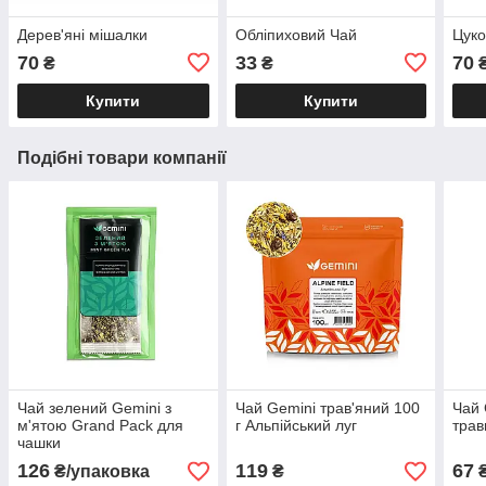
Дерев'яні мішалки
Обліпиховий Чай
Цуко
70
33
70
₴
₴
Купити
Купити
Подібні товари компанії
Чай зелений Gemini з
Чай Gemini трав'яний 100
Чай 
м'ятою Grand Pack для
г Альпійський луг
трав
чашки
126
119
67
₴/упаковка
₴