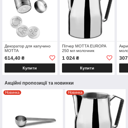
Декоратор для капучино
Пітчер MOTTA EUROPA
Акри
MOTTA
250 мл молочник
моло
614,40
1 024
307
₴
₴
Купити
Купити
Акційні пропозиції та новинки
Новинка
Новинка