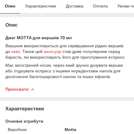
Опис
Характеристики
Доставка
Оплата
Умови п
Опис
Джаг MOTTA для вершків 70 мл
Вершник використовується для сервірування рідких вершків
до
кави
. Також цей
аксесуар
став дуже популярним серед
бариста, які використовують його для приготування еспресо.
Має загострений носик, через який зручно дозувати вершки
або з'єднувати еспресо з іншими інгредієнтами напоїв для
досягнення багатошаровості напою та інших ефектів.
Приховати
Характеристики
Основні атрибути
Виробник
Motta