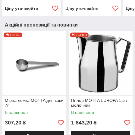
Ціну уточнюйте
Ціну уточнюйте
Цін
Акційні пропозиції та новинки
Новинка
Новинка
Мірна ложка MOTTA для кави
Пітчер MOTTA EUROPA 1,5 л
7г
молочник
В наявності
В наявності
307,20
1 843,20
₴
₴