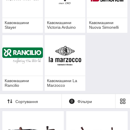
ресторану або магазину. Підберемо
техніку, яка радуватиме вас
стабільним смаком та бездоганною
Кавомашини
Кавомашини
Кавомашини
подачею щодня.
Slayer
Victoria Arduino
Nuova Simonelli
Кавомашини
Кавомашини La
Rancilio
Marzocco
Сортування
0
Фільтри
Топові бренди Slayer,
Nuova Simonelli, La Marzocco