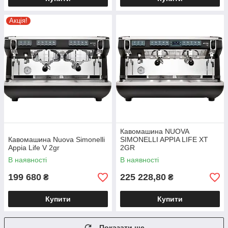
Популярні моделі
кавомашин
Акція!
Кавомашина NUOVA
Кавомашина Nuova Simonelli
SIMONELLI APPIA LIFE XT
Appia Life V 2gr
2GR
В наявності
В наявності
199 680
225 228,80
₴
₴
Купити
Купити
Показати ще