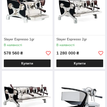
Консультація та підбір
під задачі бізнесу
В наявності та під замовлення
— все швидко та зручно
Slayer Espresso 1gr
Slayer Espresso 2gr
В наявності
В наявності
578 560
1 280 000
₴
₴
Купити
Купити