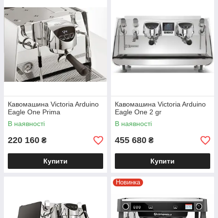
Стабільна якість напою
Хочете, щоб кожен капучіно був ідеальним, як на
картинці? Сучасна кавоварка для HoReCa
забезпечує стабільну екстракцію, точну
температуру і потрібний тиск. Ваша кава завжди
смачна, насичена і збалансована.
Кавомашина Victoria Arduino
Кавомашина Victoria Arduino
Eagle One Prima
Eagle One 2 gr
В наявності
В наявності
Зручність та швидкість
220 160
455 680
₴
₴
У годину пік важлива кожна секунда. Надійна
кавоварка для кав'ярні працює без збоїв, швидко
Купити
Купити
подає напої, заощаджує ваш час та нерви – і
ваші гості це оцінять.
Новинка