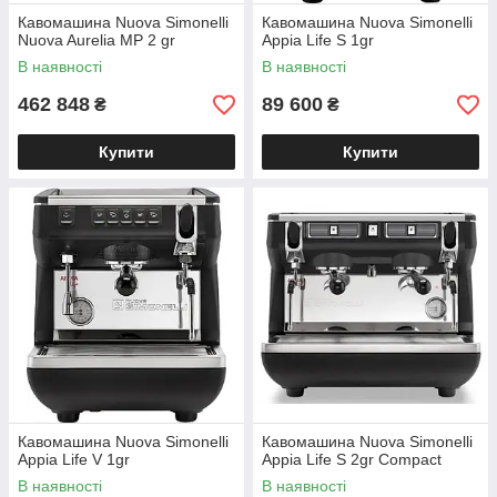
обслуговування техніки від
Кавомашина Nuova Simonelli
Кавомашина Nuova Simonelli
«System coffee service»!
Nuova Aurelia MP 2 gr
Appia Life S 1gr
В наявності
В наявності
462 848
89 600
₴
₴
Купити
Купити
Кавомашина Nuova Simonelli
Кавомашина Nuova Simonelli
Appia Life V 1gr
Appia Life S 2gr Compact
В наявності
В наявності