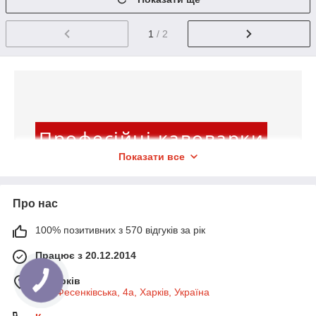
Кавоварка Nuova Simonelli Appia Life S 2gr
Усі компоненти напою дозуються вручну. Дві
1
/ 2
робочі групи, регулювання висоти 140 мм. Є
функція попереднього заварювання. Бойлер 11
л. Потужність 3350 Вт. Вироблено в Італії.
Професійні кавоварки
Показати все
Всім, хто мріяв про затишну кав'ярню
як бізнес-проект, радимо придбати
Про нас
професійні кавоварки в «System coffee
100% позитивних з 570 відгуків за рік
service».
Працює з 20.12.2014
м. Харків
вул. Фесенківська, 4а, Харків, Україна