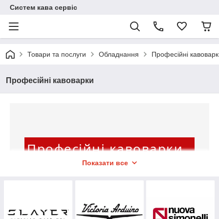
Систем кава сервіс
Товари та послуги
Обладнання
Професійні кавоварк
Професійні кавоварки
Професійні кавоварки
Показати все
в Україні для бізнесу!
У «System coffee service» ви знайдете
надійні рішення для кав'ярні,