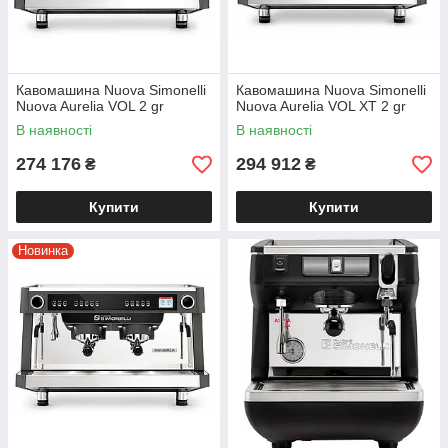
Кавомашина Nuova Simonelli
Кавомашина Nuova Simonelli
Nuova Aurelia VOL 2 gr
Nuova Aurelia VOL XT 2 gr
Професійні
кавоварки в
В наявності
В наявності
Україні з офіційною
274 176
294 912
₴
₴
гарантією!
Купити
Купити
Новинка
Гарантійне та
післягарантійне