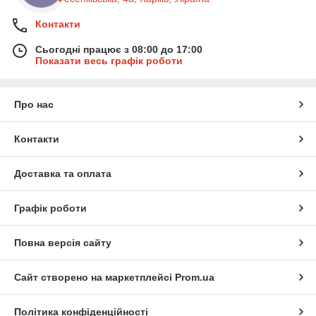
Контакти
Сьогодні працює з 08:00 до 17:00
Показати весь графік роботи
Про нас
Контакти
Доставка та оплата
Суперавтомати – зручне рішення для
офісу та бізнесу
Графік роботи
Суперавтомати-
Повна версія сайту
кавомашини вибирають ті
наші клієнти, для яких
Кавомашина Dr. coffee F11 PRO (2L)
важливі швидкість,
Сайт створено на маркетплейсі
Prom.ua
Кава на одну порцію – 7-16 грн. Використання
стабільний смак і мінімум
питного молока. 9-ступінчасте регулювання
участі людини в процесі
ступеня помелу. Контейнер для зернової кави на
Політика конфіденційності