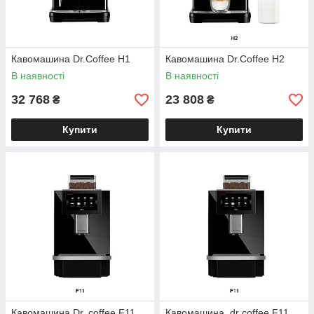
Кавомашина Dr.Coffee H1
Кавомашина Dr.Coffee H2
В наявності
В наявності
32 768
23 808
₴
₴
Купити
Купити
Якщо ви шукаєте надійне рішення для бізнесу, то
автомат для кави офіс – це саме те, що потрібно.
Кавомашина Dr. coffee F11
Кавомашина, dr coffee F11