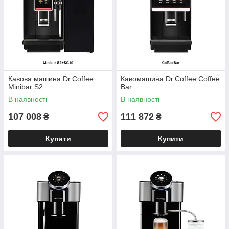
Знижки
нна опт, в
залежності від обсягу
замовлення!
Кавова машина Dr.Coffee
Кавомашина Dr.Coffee Coffee
Minibar S2
Bar
В наявності
В наявності
107 008
111 872
₴
₴
Купити
Купити
Гарантійне та
післягарантійне
обслуговування техніки від
«System coffee service»!