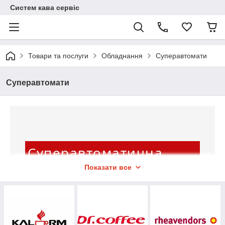
Систем кава сервіс
Товари та послуги
Обладнання
Суперавтомати
Суперавтомати
Суперавтоматична
Показати все
кавоварка
– в «System coffee service» легко
знайти свою ідеальну модель! Нехай