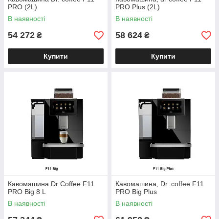
PRO (2L)
PRO Plus (2L)
Такі машини економлять час, стабільно готують
улюблені напої та створюють атмосферу затишку
В наявності
В наявності
та турботи для всієї команди. А ще у нас є
54 272
58 624
₴
₴
відмінні
фільтраційні кавомашини
для тих, хто
цінує м'яку, ароматну каву у великому об’ємі.
Купити
Купити
До каталогу
ТОП товарів з даної
категорії
Кавомашина Dr Coffee F11
Кавомашина, Dr. coffee F11
PRO Big 8 L
PRO Big Plus
В наявності
В наявності