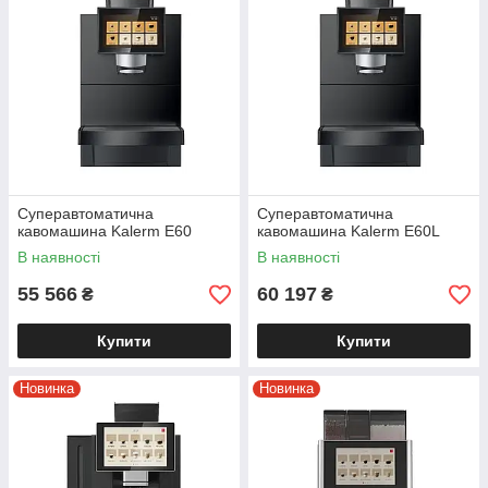
Надійні бренди – Kaffit,
Rheavendors, Gem, Saeco,
WMF, Bianchi, Dr. Coffee
Гарантія, сервіс,
допомога з вибором –
все для вашої зручності
Суперавтоматична
Суперавтоматична
кавомашина Kalerm E60
кавомашина Kalerm E60L
В наявності
В наявності
55 566
60 197
₴
₴
Купити
Купити
Новинка
Новинка