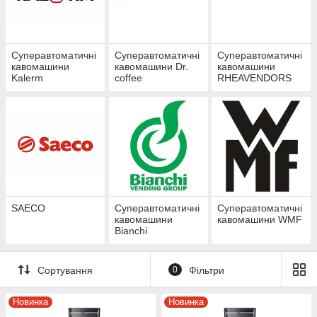
кожен ковток буде досконалий –
обирайте якість, перевірену часом та
смаком.
Суперавтоматичні
Суперавтоматичні
Суперавтоматичні
кавомашини
кавомашини Dr.
кавомашини
Kalerm
coffee
RHEAVENDORS
SAECO
Суперавтоматичні
Суперавтоматичні
кавомашини
кавомашини WMF
Bianchi
Сортування
0
Фільтри
В наявності близько
30 моделей на будь-який
Новинка
Новинка
смак та задачі