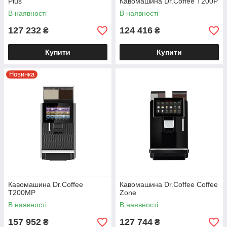
Plus
Кавомашина Dr.Coffee T200P
В наявності
В наявності
127 232
124 416
₴
₴
Купити
Купити
Новинка
Кавомашина Dr.Coffee
Кавомашина Dr.Coffee Coffee
T200MP
Zone
В наявності
В наявності
Кавомашина з програмами напоїв
157 952
127 744
₴
₴